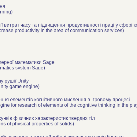
ння
rning)
ї витрат часу та підвищення продуктивності праці у сфері к
rease productivity in the area of communication services)
ютерної математики Sage
hematics system Sage)
у рушії Unity
 Unity game engine)
ження елементів когнітивного мислення в ігровому процесі
 for research of elements of the cognitive thinking in the pla
унків фізичних характеристик твердих тіл
s of physical properties of solids)
безпечення з теми «Дробові числа» для учнів 5 класу