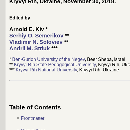
Kryvyi Rih, Ukraine, November 30, 2018
.
Edited by
Arnold E. Kiv
*
Serhiy O. Semerikov
**
Vladimir N. Soloviev
**
Andrii M. Striuk
***
*
Ben-Gurion University of the Negev
, Beer Sheba, Israel
**
Kryvyi Rih State Pedagogical University
, Kryvyi Rih, Ukr
***
Kryvyi Rih National University
, Kryvyi Rih, Ukraine
Table of Contents
Frontmatter