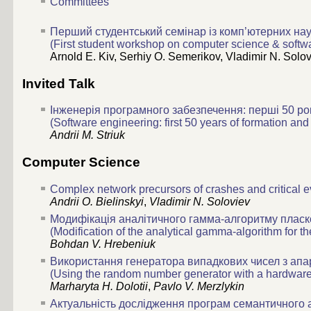
Committees
Перший студентський семінар із комп’ютерних нау
(First student workshop on computer science & softw
Arnold E. Kiv
,
Serhiy O. Semerikov
,
Vladimir N. Solov
Invited Talk
Інженерія програмного забезпечення: перші 50 ро
(Software engineering: first 50 years of formation an
Andrii M. Striuk
Computer Science
Complex network precursors of crashes and critical e
Andrii O. Bielinskyi
,
Vladimir N. Soloviev
Модифікація аналітичного гамма-алгоритму пласк
(Modification of the analytical gamma-algorithm for the
Bohdan V. Hrebeniuk
Використання генератора випадкових чисел з апа
(Using the random number generator with a hardware
Marharyta H. Dolotii
,
Pavlo V. Merzlykin
Актуальність дослідження програм семантичного ана