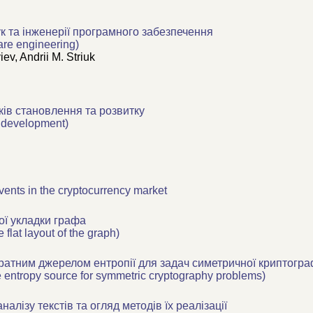
к та інженерії програмного забезпечення
are engineering)
iev
,
Andrii M. Striuk
ків становлення та розвитку
d development)
vents in the cryptocurrency market
ої укладки графа
 flat layout of the graph)
ратним джерелом ентропії для задач симетричної криптогра
 entropy source for symmetric cryptography problems)
лізу текстів та огляд методів їх реалізації