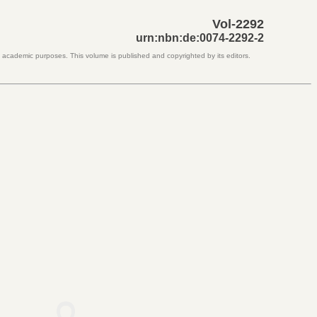
Vol-2292
urn:nbn:de:0074-2292-2
d academic purposes. This volume is published and copyrighted by its editors.