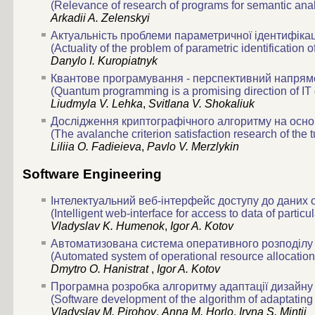
(Relevance of research of programs for semantic analy
Arkadii A. Zelenskyi
Актуальність проблеми параметричної ідентифікац
(Actuality of the problem of parametric identification
Danylo I. Kuropiatnyk
Квантове програмування - перспективний напрямо
(Quantum programming is a promising direction of I
Liudmyla V. Lehka
,
Svitlana V. Shokaliuk
Дослідження криптографічного алгоритму на основ
(The avalanche criterion satisfaction research of the
Liliia O. Fadieieva
,
Pavlo V. Merzlykin
Software Engineering
Інтелектуальний веб-інтерфейс доступу до даних 
(Intelligent web-interface for access to data of partic
Vladyslav K. Humenok
,
Igor A. Kotov
Автоматизована система оперативного розподілу р
(Automated system of operational resource allocatio
Dmytro O. Hanistrat
,
Igor A. Kotov
Програмна розробка алгоритму адаптації дизайну
(Software development of the algorithm of adaptating 
Vladyslav M. Pirohov
,
Anna M. Horlo
,
Iryna S. Mintii