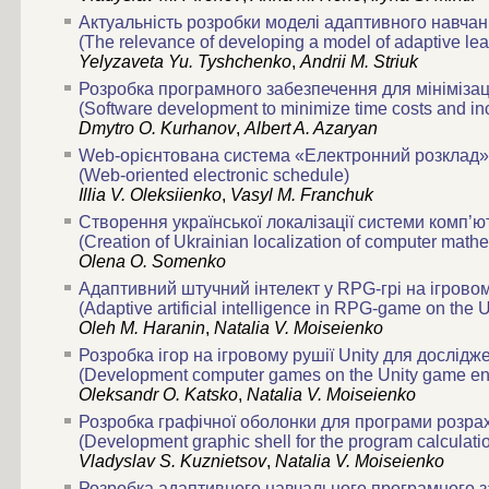
Актуальність розробки моделі адаптивного навча
(The relevance of developing a model of adaptive lea
Yelyzaveta Yu. Tyshchenko
,
Andrii M. Striuk
Розробка програмного забезпечення для мінімізаці
(Software development to minimize time costs and inc
Dmytro O. Kurhanov
,
Albert A. Azaryan
Web-орієнтована система «Електронний розклад»
(Web-oriented electronic schedule)
Illia V. Oleksiienko
,
Vasyl M. Franchuk
Створення української локалізації системи комп’
(Creation of Ukrainian localization of computer mat
Оlena О. Somenko
Адаптивний штучний інтелект у RPG-грі на ігровом
(Adaptive artificial intelligence in RPG-game on the
Oleh M. Haranin
,
Natalia V. Moiseienko
Розробка ігор на ігровому рушії Unity для дослід
(Development computer games on the Unity game engine
Oleksandr O. Katsko
,
Natalia V. Moiseienko
Розробка графічної оболонки для програми розрах
(Development graphic shell for the program calculation
Vladyslav S. Kuznietsov
,
Natalia V. Moiseienko
Розробка адаптивного навчального програмного за