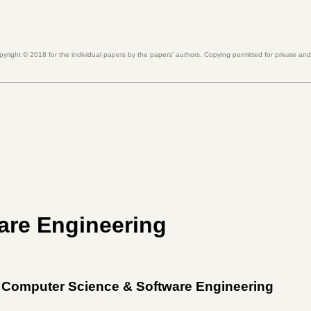
pyright ©
2018
for the individual papers by the papers' authors. Copying permitted for private an
are Engineering
 Computer Science & Software Engineering