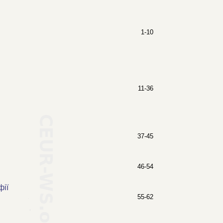
1-10
11-36
37-45
46-54
фії
55-62