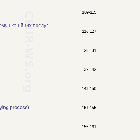
109-115
омунікаційних послуг
116-127
128-131
132-142
143-150
ying process)
151-155
156-161