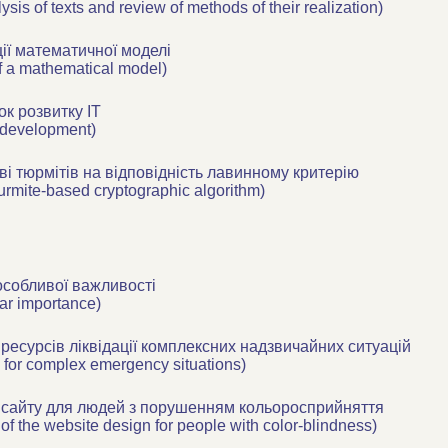
sis of texts and review of methods of their realization)
ії математичної моделі
 of a mathematical model)
к розвитку ІТ
T development)
і тюрмітів на відповідність лавинному критерію
 turmite-based cryptographic algorithm)
особливої важливості
ular importance)
есурсів ліквідації комплексних надзвичайних ситуацій
n for complex emergency situations)
 сайту для людей з порушенням кольоросприйняття
of the website design for people with color-blindness)