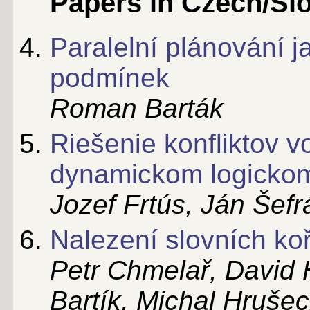
Papers in Czech/Sl
Paralelní plánování 
podmínek
Roman Barták
Riešenie konfliktov v
dynamickom logicko
Jozef Frtús, Ján Šef
Nalezení slovních ko
Petr Chmelař, David 
Bartík, Michal Hruše